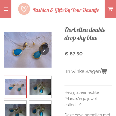
Ga
Fashion & Gifts By Your Daantje
direct
naar
de
Oorbellen double
hoofdinhoud
drop sky blue
€ 67,50
In winkelwagen
Heb jij al een echte
"Manais"in je jewel
collectie?
Deze gave oorbellen met