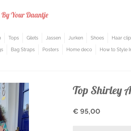
s By Your Daantje
n
Tops
Gilets
Jassen
Jurken
Shoes
Haar cli
gs
Bag Straps
Posters
Home deco
How to Style I
Top Shirley 
€ 95,00