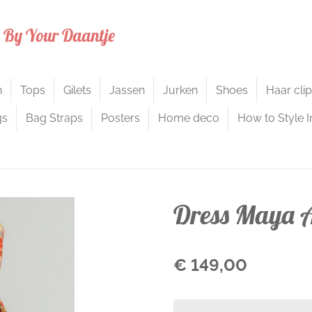
s By Your Daantje
n
Tops
Gilets
Jassen
Jurken
Shoes
Haar cli
gs
Bag Straps
Posters
Home deco
How to Style I
Dress Maya A
€ 149,00