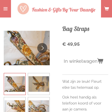
Ga
Fashion & Gifts By Your Daantje
direct
naar
de
Bag Straps
hoofdinhoud
€ 49,95
In winkelwagen
Wat zijn ze leuk! Fleurt
elke tas helemaal op.
Ook heel handig als
telefoon koord of voor
aan je camera.