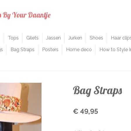
s By Your Daantje
n
Tops
Gilets
Jassen
Jurken
Shoes
Haar cli
gs
Bag Straps
Posters
Home deco
How to Style I
Bag Straps
€ 49,95