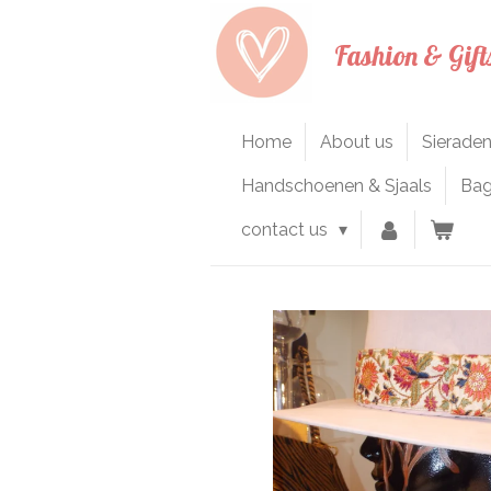
Ga
Fashion & Gift
direct
naar
de
hoofdinhoud
Home
About us
Sierade
Handschoenen & Sjaals
Ba
contact us