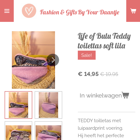
Ga
Fashion & Gifts By Your Daantje
direct
naar
de
Life of Bulu Teddy
hoofdinhoud
toilettas soft lila
Sale!
€ 14,95
€ 19,95
In winkelwagen
TEDDY toilletas met
luipaardprint voering.
Hij heeft het perfecte