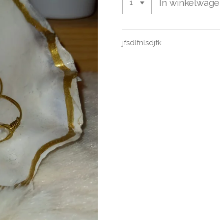
In winkelwag
jfsdlfnlsdjfk