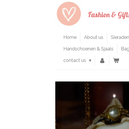
Ga
Fashion & Gift
direct
naar
de
hoofdinhoud
Home
About us
Sierade
Handschoenen & Sjaals
Ba
contact us