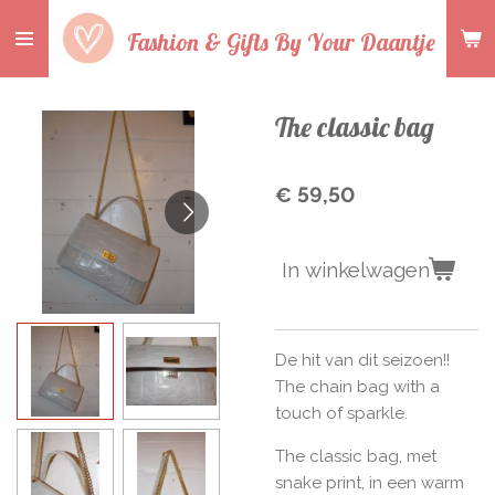
Ga
Fashion & Gifts By Your Daantje
direct
naar
de
The classic bag
hoofdinhoud
€ 59,50
In winkelwagen
De hit van dit seizoen!!
The chain bag with a
touch of sparkle.
The classic bag, met
snake print, in een warm