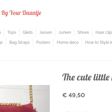
s By Your Daantje
n
Tops
Gilets
Jassen
Jurken
Shoes
Haar cli
gs
Bag Straps
Posters
Home deco
How to Style I
The cute littl
€ 49,50