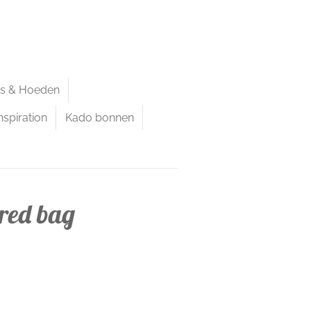
ps & Hoeden
nspiration
Kado bonnen
e red bag