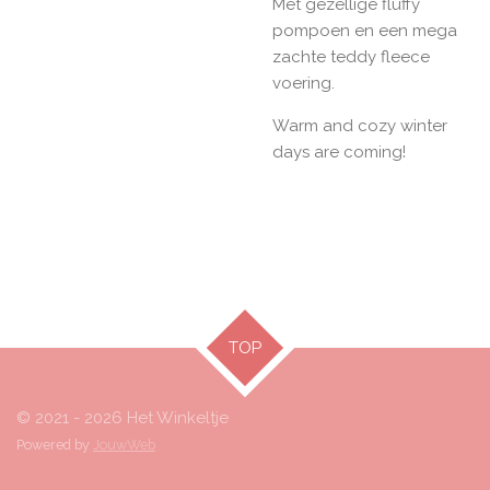
Met gezellige fluffy
pompoen en een mega
zachte teddy fleece
voering.
Warm and cozy winter
days are coming!
TOP
© 2021 - 2026 Het Winkeltje
Powered by
JouwWeb