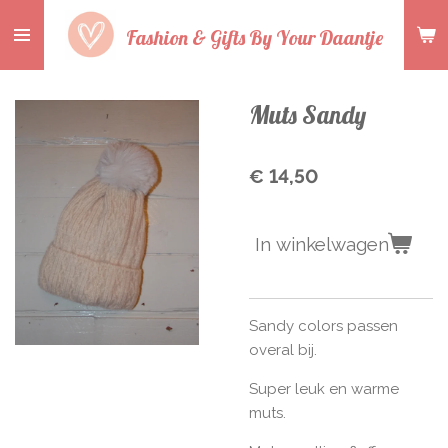
Ga
Fashion & Gifts By Your Daantje
direct
naar
de
Muts Sandy
hoofdinhoud
€ 14,50
In winkelwagen
Sandy colors passen
overal bij.
Super leuk en warme
muts.