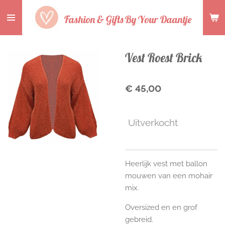
Ga
Fashion & Gifts By Your Daantje
direct
naar
de
Vest Roest Brick
hoofdinhoud
€ 45,00
Uitverkocht
Heerlijk vest met ballon
mouwen van een mohair
mix.
Oversized en en grof
gebreid.