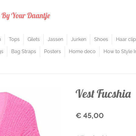
s By Your Daantje
n
Tops
Gilets
Jassen
Jurken
Shoes
Haar cli
gs
Bag Straps
Posters
Home deco
How to Style I
Vest Fucshia
€ 45,00