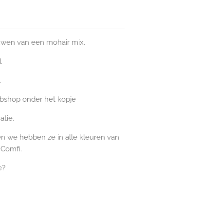
ouwen van een mohair mix.
d.
.
bshop onder het kopje
atie.
en we hebben ze in alle kleuren van
 Comfi.
je?